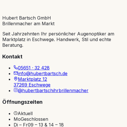
Hubert Bartsch GmbH
Brillenmacher am Markt
Unser Team kennenlernen
Termin anfragen
Seit Jahrzehnten Ihr persönlicher Augenoptiker am
Marktplatz in Eschwege. Handwerk, Stil und echte
Beratung.
Kontakt
05651 · 32 428
info@hubertbartsch.de
Marktplatz 12
37269 Eschwege
@hubertbartschihrbrillenmacher
Öffnungszeiten
Aktuell
Mo
Geschlossen
Di – Fr
09 – 13 & 14 – 18