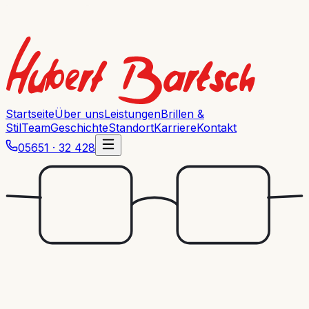
Startseite
Über uns
Leistungen
Brillen &
Stil
Team
Geschichte
Standort
Karriere
Kontakt
05651 · 32 428